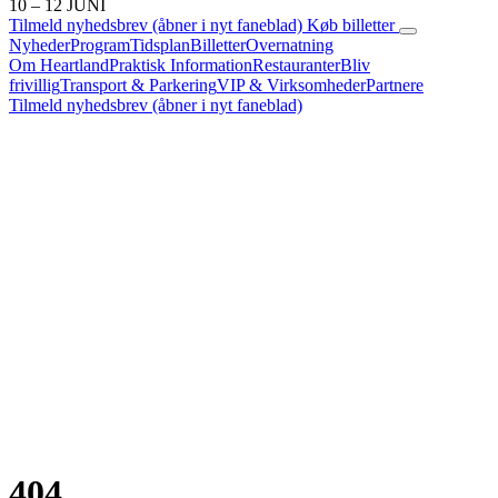
10 – 12 JUNI
Tilmeld nyhedsbrev
(åbner i nyt faneblad)
Køb billetter
Nyheder
Program
Tidsplan
Billetter
Overnatning
Om Heartland
Praktisk Information
Restauranter
Bliv
frivillig
Transport & Parkering
VIP & Virksomheder
Partnere
Tilmeld nyhedsbrev
(åbner i nyt faneblad)
404