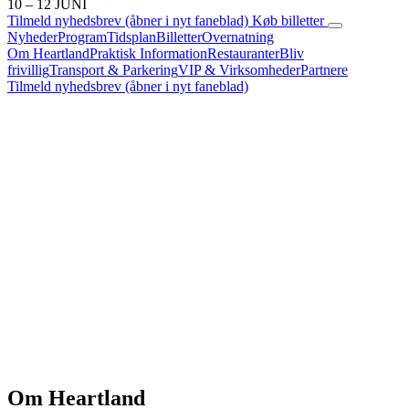
10 – 12 JUNI
Tilmeld nyhedsbrev
(åbner i nyt faneblad)
Køb billetter
Nyheder
Program
Tidsplan
Billetter
Overnatning
Om Heartland
Praktisk Information
Restauranter
Bliv
frivillig
Transport & Parkering
VIP & Virksomheder
Partnere
Tilmeld nyhedsbrev
(åbner i nyt faneblad)
Om Heartland