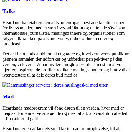
Talks
Heartland har etableret en af Nordeuropas mest anerkendte scener
for live-samtaler, med et stort live-publikum og nationale såvel som
internationale journalister, meningsdannere og organisationer, som
følger talk-rækken på afstand via tv, radio, online medier og
broadcast.
Det er Heartlands ambition at engagere og involvere vores publikum
gennem samtaler, der udforsker og udfordrer perspektiver på den
verden, vi lever i. Vi har inviteret nogle af verdens mest kreative
hjerner, inspirerende profiler, radikale meningsdannere og innovative
iværksættere til at dele deres bud med os.
Mad
Heartlands madprogram vil åbne døren til en verden, hvor mad er
magisk, forbandet velsmagende og mest af alt: ansvarsfuld i alle led
– fra rødder til gaffel.
Heartland er en af landets smukkeste madkulturoplevelse, lokalt