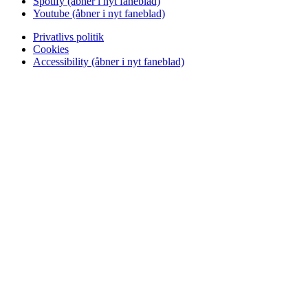
Spotify
(åbner i nyt faneblad)
Youtube
(åbner i nyt faneblad)
Privatlivs politik
Cookies
Accessibility
(åbner i nyt faneblad)