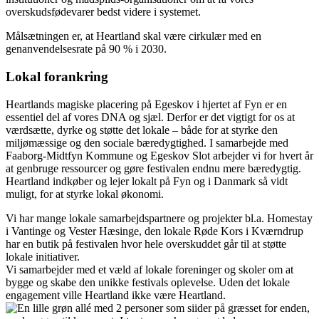
overskudsfødevarer bedst videre i systemet.
Målsætningen er, at Heartland skal være cirkulær med en
genanvendelsesrate på 90 % i 2030.
Lokal forankring
Heartlands magiske placering på Egeskov i hjertet af Fyn er en
essentiel del af vores DNA og sjæl. Derfor er det vigtigt for os at
værdsætte, dyrke og støtte det lokale – både for at styrke den
miljømæssige og den sociale bæredygtighed. I samarbejde med
Faaborg-Midtfyn Kommune og Egeskov Slot arbejder vi for hvert år
at genbruge ressourcer og gøre festivalen endnu mere bæredygtig.
Heartland indkøber og lejer lokalt på Fyn og i Danmark så vidt
muligt, for at styrke lokal økonomi.
Vi har mange lokale samarbejdspartnere og projekter bl.a. Homestay
i Vantinge og Vester Hæsinge, den lokale Røde Kors i Kværndrup
har en butik på festivalen hvor hele overskuddet går til at støtte
lokale initiativer.
Vi samarbejder med et væld af lokale foreninger og skoler om at
bygge og skabe den unikke festivals oplevelse. Uden det lokale
engagement ville Heartland ikke være Heartland.