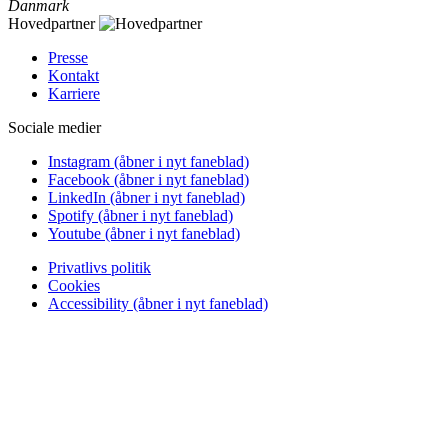
Danmark
Hovedpartner
Presse
Kontakt
Karriere
Sociale medier
Instagram
(åbner i nyt faneblad)
Facebook
(åbner i nyt faneblad)
LinkedIn
(åbner i nyt faneblad)
Spotify
(åbner i nyt faneblad)
Youtube
(åbner i nyt faneblad)
Privatlivs politik
Cookies
Accessibility
(åbner i nyt faneblad)