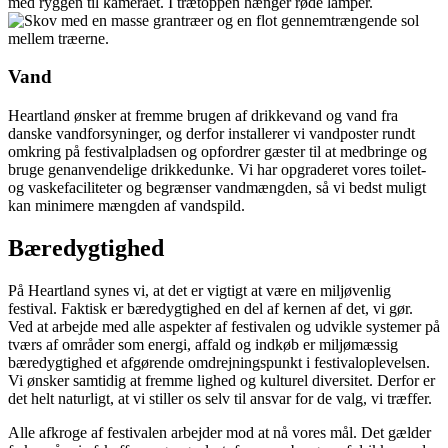
Vand
Heartland ønsker at fremme brugen af drikkevand og vand fra
danske vandforsyninger, og derfor installerer vi vandposter rundt
omkring på festivalpladsen og opfordrer gæster til at medbringe og
bruge genanvendelige drikkedunke. Vi har opgraderet vores toilet-
og vaskefaciliteter og begrænser vandmængden, så vi bedst muligt
kan minimere mængden af vandspild.
Bæredygtighed
På Heartland synes vi, at det er vigtigt at være en miljøvenlig
festival. Faktisk er bæredygtighed en del af kernen af det, vi gør.
Ved at arbejde med alle aspekter af festivalen og udvikle systemer på
tværs af områder som energi, affald og indkøb er miljømæssig
bæredygtighed et afgørende omdrejningspunkt i festivaloplevelsen.
Vi ønsker samtidig at fremme lighed og kulturel diversitet. Derfor er
det helt naturligt, at vi stiller os selv til ansvar for de valg, vi træffer.
Alle afkroge af festivalen arbejder mod at nå vores mål. Det gælder