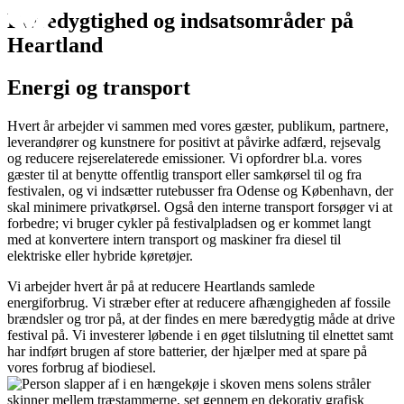
Bæredygtighed og indsatsområder på
Heartland
Energi og transport
Hvert år arbejder vi sammen med vores gæster, publikum, partnere,
leverandører og kunstnere for positivt at påvirke adfærd, rejsevalg
og reducere rejserelaterede emissioner. Vi opfordrer bl.a. vores
gæster til at benytte offentlig transport eller samkørsel til og fra
festivalen, og vi indsætter rutebusser fra Odense og København, der
skal minimere privatkørsel. Også den interne transport forsøger vi at
forbedre; vi bruger cykler på festivalpladsen og er kommet langt
med at konvertere intern transport og maskiner fra diesel til
elektriske eller hybride køretøjer.
Vi arbejder hvert år på at reducere Heartlands samlede
energiforbrug. Vi stræber efter at reducere afhængigheden af fossile
brændsler og tror på, at der findes en mere bæredygtig måde at drive
festival på. Vi investerer løbende i en øget tilslutning til elnettet samt
har indført brugen af store batterier, der hjælper med at spare på
vores forbrug af biodiesel.