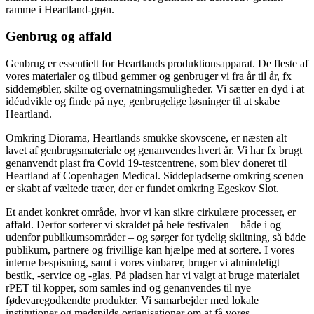
Genbrug og affald
Genbrug er essentielt for Heartlands produktionsapparat. De fleste af
vores materialer og tilbud gemmer og genbruger vi fra år til år, fx
siddemøbler, skilte og overnatningsmuligheder. Vi sætter en dyd i at
idéudvikle og finde på nye, genbrugelige løsninger til at skabe
Heartland.
Omkring Diorama, Heartlands smukke skovscene, er næsten alt
lavet af genbrugsmateriale og genanvendes hvert år. Vi har fx brugt
genanvendt plast fra Covid 19-testcentrene, som blev doneret til
Heartland af Copenhagen Medical. Siddepladserne omkring scenen
er skabt af væltede træer, der er fundet omkring Egeskov Slot.
Et andet konkret område, hvor vi kan sikre cirkulære processer, er
affald. Derfor sorterer vi skraldet på hele festivalen – både i og
udenfor publikumsområder – og sørger for tydelig skiltning, så både
publikum, partnere og frivillige kan hjælpe med at sortere. I vores
interne bespisning, samt i vores vinbarer, bruger vi almindeligt
bestik, -service og -glas. På pladsen har vi valgt at bruge materialet
rPET til kopper, som samles ind og genanvendes til nye
fødevaregodkendte produkter. Vi samarbejder med lokale
institutioner og madspilds-organisationer om at få vores