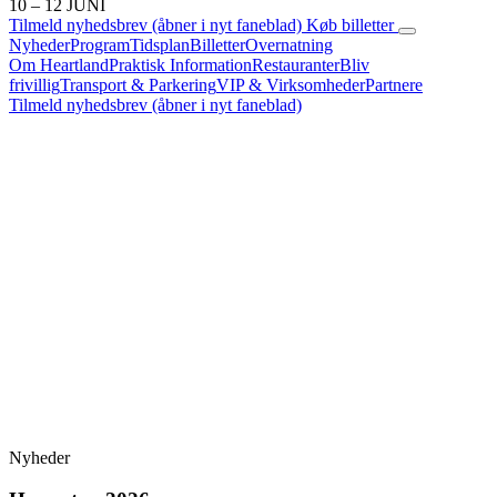
10 – 12 JUNI
Tilmeld nyhedsbrev
(åbner i nyt faneblad)
Køb billetter
Nyheder
Program
Tidsplan
Billetter
Overnatning
Om Heartland
Praktisk Information
Restauranter
Bliv
frivillig
Transport & Parkering
VIP & Virksomheder
Partnere
Tilmeld nyhedsbrev
(åbner i nyt faneblad)
Nyheder