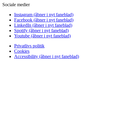
Sociale medier
Instagram
(åbner i nyt faneblad)
Facebook
(åbner i nyt faneblad)
LinkedIn
(åbner i nyt faneblad)
Spotify
(åbner i nyt faneblad)
Youtube
(åbner i nyt faneblad)
Privatlivs politik
Cookies
Accessibility
(åbner i nyt faneblad)