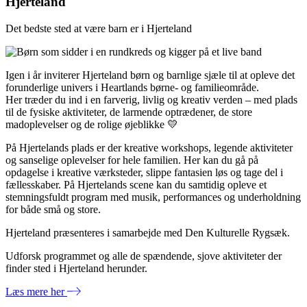
Hjerteland
Det bedste sted at være barn er i Hjerteland
Igen i år inviterer Hjerteland børn og barnlige sjæle til at opleve det
forunderlige univers i Heartlands børne- og familieområde.
Her træder du ind i en farverig, livlig og kreativ verden – med plads
til de fysiske aktiviteter, de larmende optrædener, de store
madoplevelser og de rolige øjeblikke 💛
På Hjertelands plads er der kreative workshops, legende aktiviteter
og sanselige oplevelser for hele familien. Her kan du gå på
opdagelse i kreative værksteder, slippe fantasien løs og tage del i
fællesskaber. På Hjertelands scene kan du samtidig opleve et
stemningsfuldt program med musik, performances og underholdning
for både små og store.
Hjerteland præsenteres i samarbejde med Den Kulturelle Rygsæk.
Udforsk programmet og alle de spændende, sjove aktiviteter der
finder sted i Hjerteland herunder.
Læs mere her