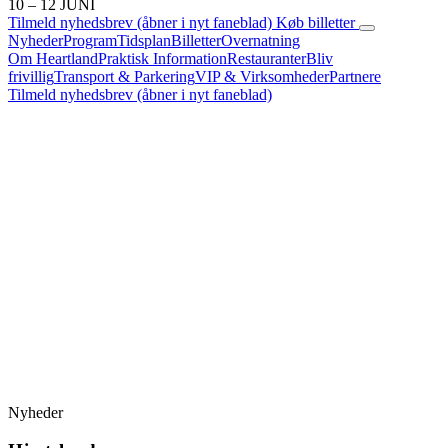
10 – 12 JUNI
Tilmeld nyhedsbrev
(åbner i nyt faneblad)
Køb billetter
Nyheder
Program
Tidsplan
Billetter
Overnatning
Om Heartland
Praktisk Information
Restauranter
Bliv
frivillig
Transport & Parkering
VIP & Virksomheder
Partnere
Tilmeld nyhedsbrev
(åbner i nyt faneblad)
Nyheder