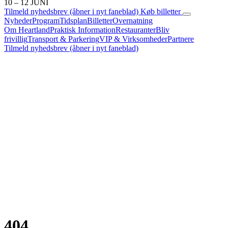
10 – 12 JUNI
Tilmeld nyhedsbrev
(åbner i nyt faneblad)
Køb billetter
Nyheder
Program
Tidsplan
Billetter
Overnatning
Om Heartland
Praktisk Information
Restauranter
Bliv
frivillig
Transport & Parkering
VIP & Virksomheder
Partnere
Tilmeld nyhedsbrev
(åbner i nyt faneblad)
404